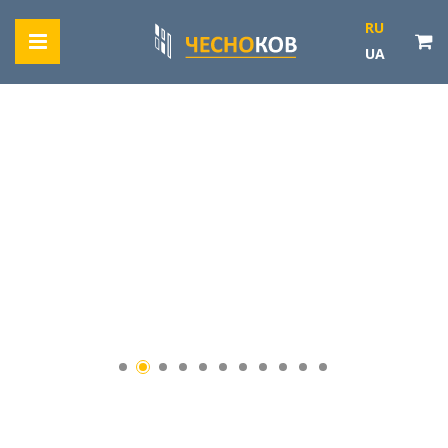
RU
UA