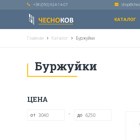
+38 (050) 924-14-07
shop@ches
КАТАЛОГ
Главная
Каталог
Буржуйки
Буржуйки
ЦЕНА
-
от
до