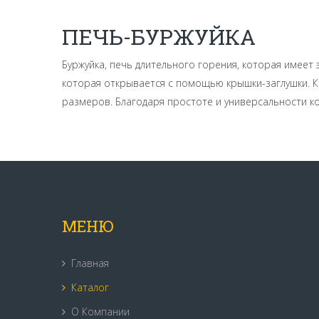
ПЕЧЬ-БУРЖУЙКА
Буржуйка, печь длительного горения, которая имее
которая открывается с помощью крышки-заглушки. К
размеров. Благодаря простоте и универсальности к
МЕНЮ
Главная
Каталог
О Компании