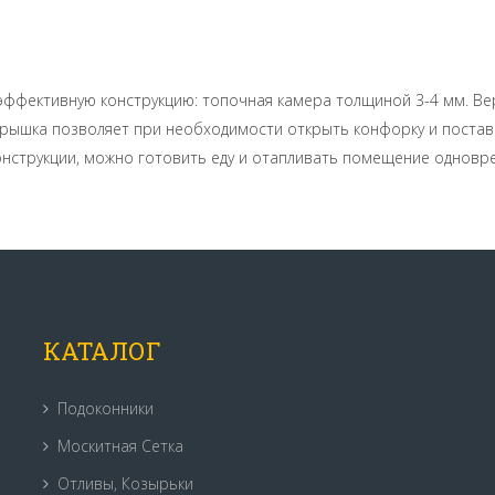
т эффективную конструкцию: топочная камера толщиной 3-4 мм. В
рышка позволяет при необходимости открыть конфорку и постави
онструкции, можно готовить еду и отапливать помещение одновр
КАТАЛОГ
Подоконники
Москитная Сетка
Отливы, Козырьки