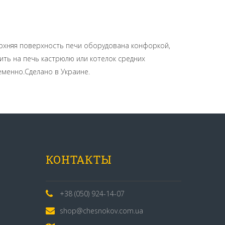
ерхняя поверхность печи оборудована конфоркой,
ть на печь кастрюлю или котелок средних
еменно.Сделано в Украине.
КОНТАКТЫ
+38 (050) 924-14-07
shop@chesnokov.com.ua