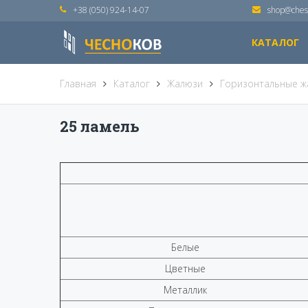
+38 (050) 924-14-07
shop@ches
КАТАЛОГ
Главная
Каталог
Жалюзи
Горизонтальные ж
25 ламель
Белые
Цветные
Металлик