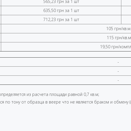
565,23 грн за 1 шт
635,50 грн за 1 шт
712,23 грн за 1 шт
105 грн/кв.м
115 грн/кв.м
19,50 грн/комп
-
-
-
пределяется из расчета площади равной 0,7 кв.м;
я по тону от образца в веере что не является браком и обмену (