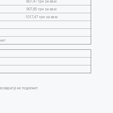
807,47 грн за кв.м
907,85 грн за кв.м
1017,47 грн за кв.м
.
лект
возврату) не подлежит.