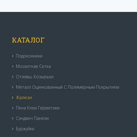
КАТАЛОГ
Подоконники
Москитная Сетка
Отливы, Козырьки
Металл Оцинкованный С Полимерным Покрытием
Жалюзи
Пена Клеи Герметики
Сэндвич Панели
Буржуйки