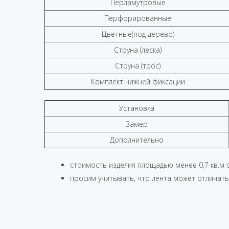
Перламутровые
Перфорированные
Цветные(под дерево)
Струна (леска)
Струна (трос)
Комплект нижней фиксации
Установка
Замер
Дополнительно
стоимость изделия площадью менее 0,7 кв.м о
просим учитывать, что лента может отличатьс