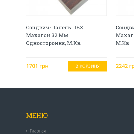
Сэндвич-Панель ПВХ
Сэндв
Махагон 32 Мм
Махаг
Одностороння, М.кв.
М.кв
1701 грн
2242 г
МЕНЮ
Главная