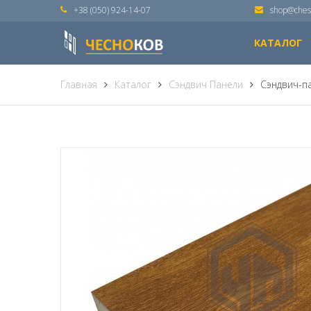
+38 (050) 924-14-07
shop@ches
КАТАЛОГ
Главная
Каталог
Сэндвич Панели
Сэндвич-па