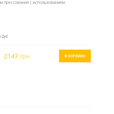
ом прессования с использованием
й Дуб
2147
грн