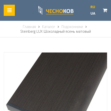
RU
UA
Главная
Каталог
Подоконники
Steinberg LUX Шоколадный ясень матовый