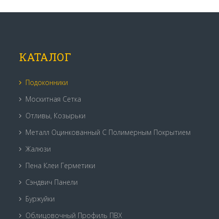
КАТАЛОГ
Подоконники
Москитная Сетка
Отливы, Козырьки
Металл Оцинкованный С Полимерным Покрытием
Жалюзи
Пена Клеи Герметики
Сэндвич Панели
Буржуйки
Облицовочный Профиль ПВХ