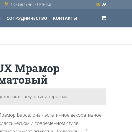
Понедельник - Пятница
RU
UA
И
СОТРУДНИЧЕСТВО
КОНТАКТЫ
LUX Мрамор
 матовый
доконник и заглушка двусторонняя.
Мрамор Барселона - эстетичное декоративное
классическом и современном стиле.
мрамора имеет аккуратный, сдержанный