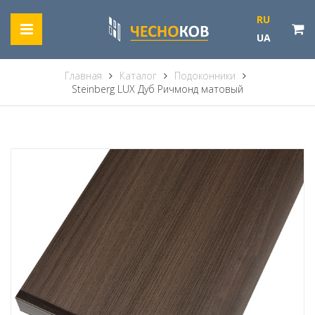
RU
UA
Главная
Каталог
Подоконники
Steinberg LUX Дуб Ричмонд матовый