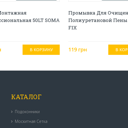
Монтажная
Промывка Для Очище
ссиональная 50LT SOMA
Полиуретановой Пены
FIX
н
119 грн
КАТАЛОГ
Подоконники
Москитная Сетка