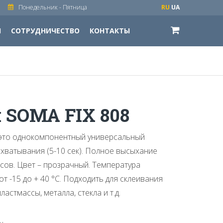
Понедельник - Пятница
RU
UA
И
СОТРУДНИЧЕСТВО
КОНТАКТЫ
 SOMA FIX 808
 это однокомпонентный универсальный
хватывания (5-10 сек). Полное высыхание
асов. Цвет – прозрачный. Температура
т -15 до + 40 °С. Подходить для склеивания
ластмассы, металла, стекла и т.д.