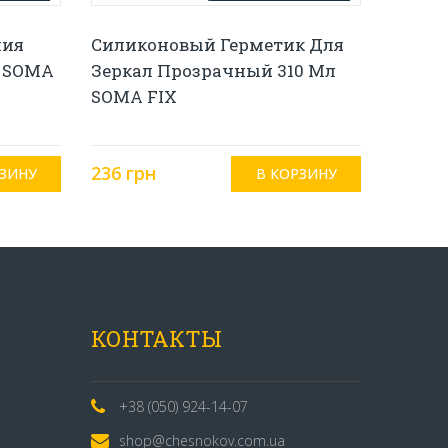
ния
Силиконовый Герметик Для
 SOMA
Зеркал Прозрачный 310 Мл
SOMA FIX
236 грн
КОНТАКТЫ
+38 (050) 924-14-07
shop@chesnokov.com.ua