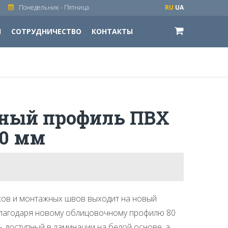
Понедельник - Пятница
RU
UA
И
СОТРУДНИЧЕСТВО
КОНТАКТЫ
ный профиль ПВХ
80 мм
ков и монтажных швов выходит на новый
благодаря новому облицовочному профилю 80
 доступный в ламинации на белой основе, а