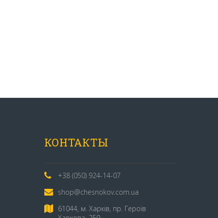
КОНТАКТЫ
+38 (050) 924-14-07
shop@chesnokov.com.ua
61044, м. Харків, пр. Героїв
Харкова, 259