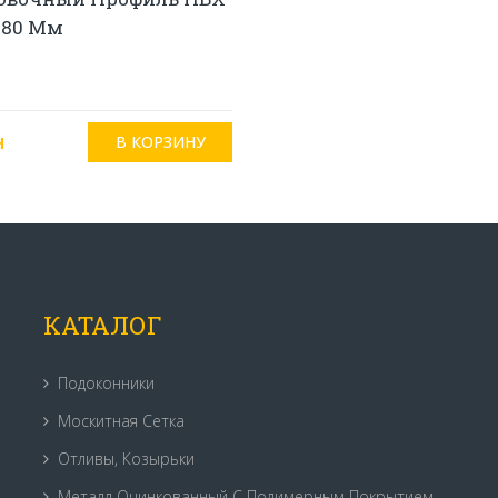
 80 Мм
н
КАТАЛОГ
Подоконники
Москитная Сетка
Отливы, Козырьки
Металл Оцинкованный С Полимерным Покрытием