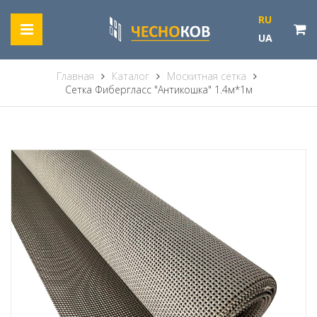
RU
UA
Главная
Каталог
Москитная сетка
Сетка Фибергласс "Антикошка" 1.4м*1м