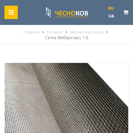
RU
UA
Главная
Каталог
Москитная сетка
Сетка Фибергласс 1.6