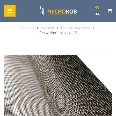
RU
UA
Главная
Каталог
Москитная сетка
Сетка Фибергласс 1.2