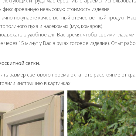
мплектующих и труда мастеров. Мы стараемся использовать
ь фиксированную невысокую стоимость изделия.
ачно покупаете качественный отечественный продукт. Наша
ополиного пуха и насекомых (мух, комаров).
дъехать в удобное для Вас время, чтобы своими глазами у
 через 15 минут у Вас в руках готовое изделие). Опыт раб
москитной сетки.
ть размер светового проема окна - это расстояние от кра
овили инструкцию в картинках.