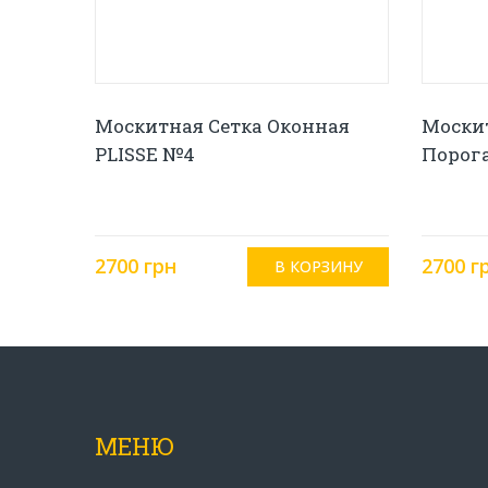
Москитная Сетка Оконная
Москит
PLISSE №4
Порога
2700 грн
2700 г
МЕНЮ