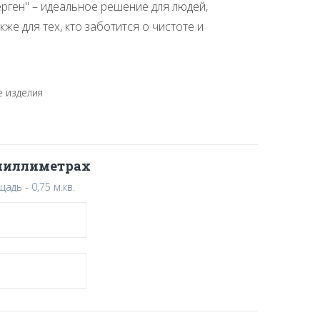
ерген" – идеальное решение для людей,
же для тех, кто заботится о чистоте и
 изделия
 миллиметрах
дь - 0,75 м.кв.