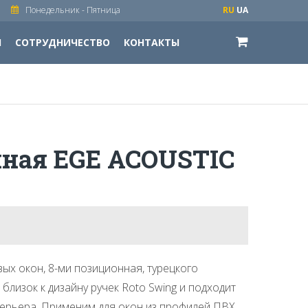
Понедельник - Пятница
RU
UA
И
СОТРУДНИЧЕСТВО
КОНТАКТЫ
нная EGE ACOUSTIC
ых окон, 8-ми позиционная, турецкого
 близок к дизайну ручек Roto Swing и подходит
терьера. Применим для окон из профилей ПВХ,