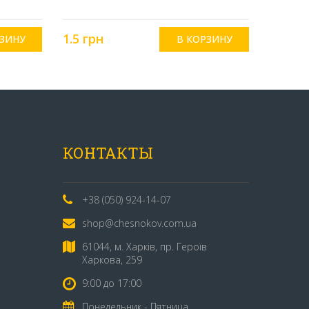
1.5 грн
КОНТАКТЫ
+38 (050) 924-14-07
shop@chesnokov.com.ua
61044, м. Харків, пр. Героїв
Харкова, 259
9:00 до 17:00
Понедельник - Пятница