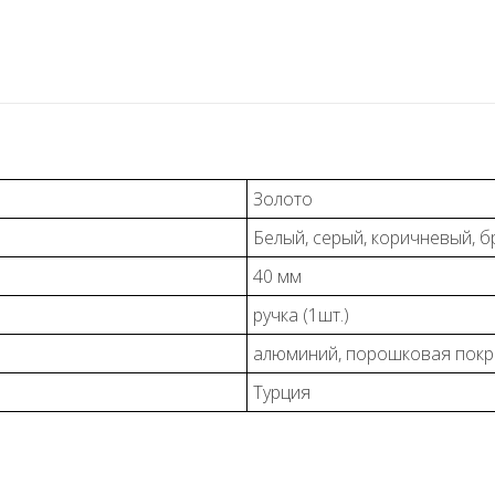
Золото
Белый, серый, коричневый, б
40 мм
ручка (1шт.)
алюминий, порошковая покр
Турция