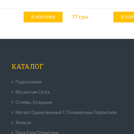
77 грн
КАТАЛОГ
Подоконники
Москитная Сетка
Отливы, Козырьки
Металл Оцинкованный С Полимерным Покрытием
Жалюзи
Пена Клеи Герметики