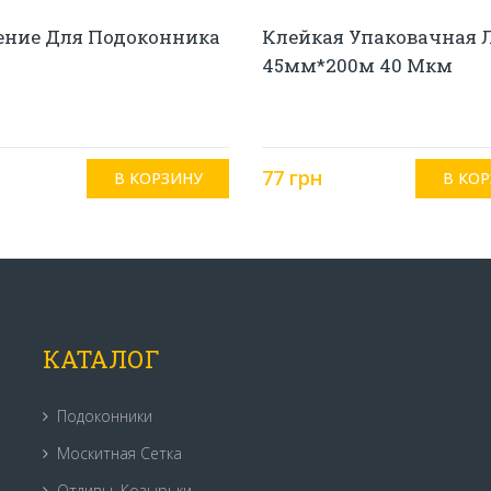
ение Для Подоконника
Клейкая Упаковачная 
45мм*200м 40 Мкм
77 грн
КАТАЛОГ
Подоконники
Москитная Сетка
Отливы, Козырьки