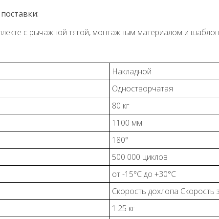
поставки:
мплекте с рычажной тягой, монтажным материалом и шаблон
Накладной
Одностворчатая
80 кг
1100 мм
180°
500 000 циклов
от -15°С до +30°С
Скорость дохлопа Скорость 
1.25 кг