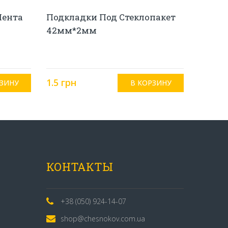
Лента
Подкладки Под Стеклопакет
42мм*2мм
1.5 грн
КОНТАКТЫ
+38 (050) 924-14-07
shop@chesnokov.com.ua