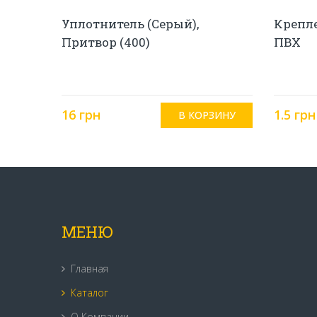
Уплотнитель (серый),
Крепл
Притвор (400)
ПВХ
16 грн
1.5 грн
МЕНЮ
Главная
Каталог
О Компании