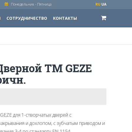
Понедельник - Пятница
RU
UA
И
СОТРУДНИЧЕСТВО
КОНТАКТЫ
Дверной ТМ GEZE
ричн.
GEZE для 1-створчатых дверей с
акрывания и дохлопом, с зубчатым приводом и
вания 3-4 по стандарту EN 1154.