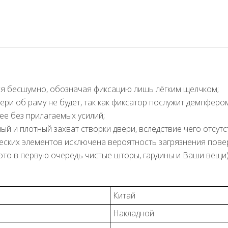
ся бесшумно, обозначая фиксацию лишь лёгким щелчком;
ри об раму не будет, так как фиксатор послужит демпфером
ее без прилагаемых усилий;
й и плотный захват створки двери, вследствие чего отсутс
еских элементов исключена вероятность загрязнения повер
 это в первую очередь чистые шторы, гардины и Ваши вещи)
Китай
Накладной