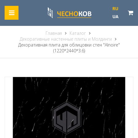
RU
UA
Главная
Каталог
Декоративные настенные плиты и Молдинги
Декоративная плита для облицовки стен "Alnoire"
(1220*2440*3.6)