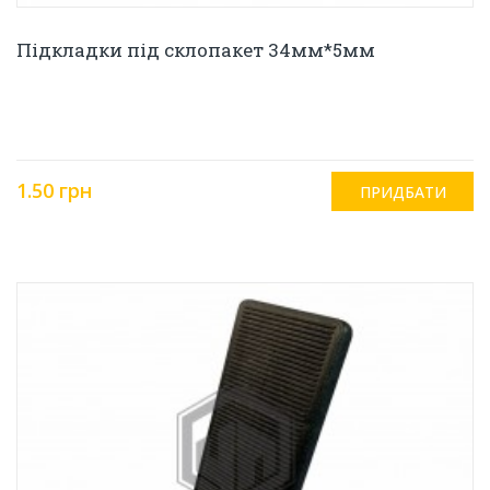
Підкладки під склопакет 34мм*5мм
1.50 грн