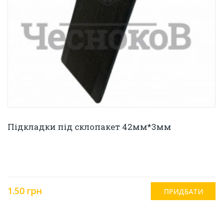
Підкладки під склопакет 42мм*3мм
1.50 грн