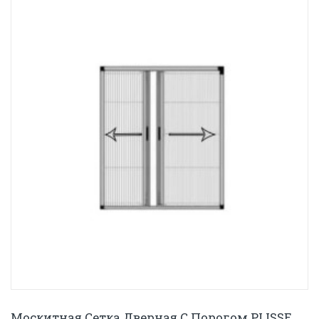
Москитная Сетка Дверная С Порогом PLISSE