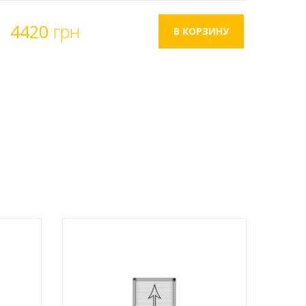
4420
грн