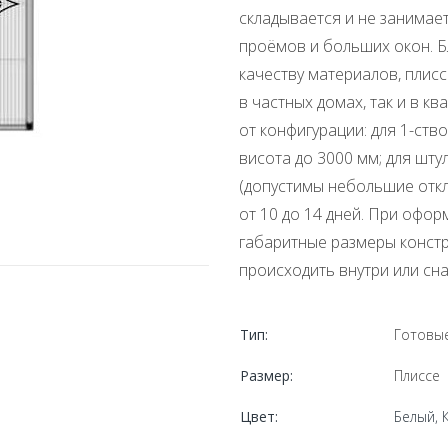
складывается и не занимае
проёмов и больших окон. Б
качеству материалов, плис
в частных домах, так и в к
от конфигурации: для 1-ств
висота до 3000 мм; для шт
(допустимы небольшие откл
от 10 до 14 дней. При офо
габаритные размеры констру
происходить внутри или сн
Тип:
Готовые
Размер:
Плиссе
Цвет:
Белый, 