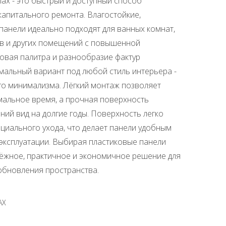
x - это быстрый и доступный способ
капитального ремонта. Влагостойкие,
панели идеально подходят для ванных комнат,
ов и других помещений с повышенной
овая палитра и разнообразие фактур
альный вариант под любой стиль интерьера -
го минимализма. Лёгкий монтаж позволяет
мальное время, а прочная поверхность
ний вид на долгие годы. Поверхность легко
ециального ухода, что делает панели удобным
эксплуатации. Выбирая пластиковые панели
ёжное, практичное и экономичное решение для
обновления пространства.
AX