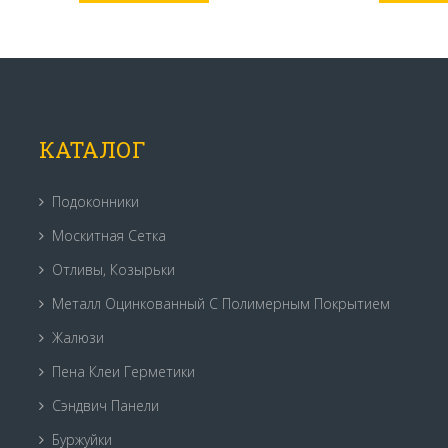
КАТАЛОГ
Подоконники
Москитная Сетка
Отливы, Козырьки
Металл Оцинкованный С Полимерным Покрытием
Жалюзи
Пена Клеи Герметики
Сэндвич Панели
Буржуйки