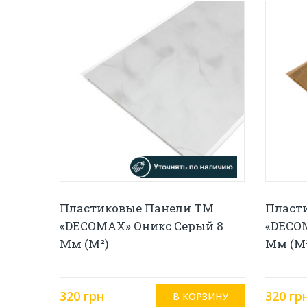
Пластиковые Панели ТМ
Пласт
«DECOMAX» Оникс Серый 8
«DECO
Мм (м²)
Мм (м
320 грн
320 гр