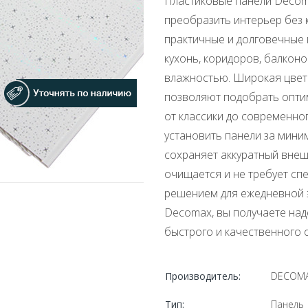
Пластиковые панели Decoma
преобразить интерьер без 
практичные и долговечные 
кухонь, коридоров, балкон
влажностью. Широкая цвет
позволяют подобрать оптим
от классики до современно
установить панели за мини
сохраняет аккуратный внеш
очищается и не требует сп
решением для ежедневной 
Decomax, вы получаете над
быстрого и качественного 
Производитель:
DECOM
Тип:
Панель