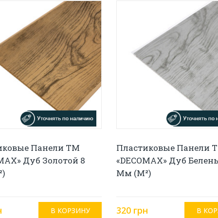
иковые Панели ТМ
Пластиковые Панели 
MAX» Дуб Золотой 8
«DECOMAX» Дуб Белен
²)
Мм (м²)
н
320 грн